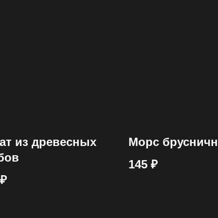
ат из древесных
Морс бруснич
бов
145
₽
₽