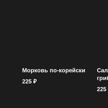
Морковь по-корейски
Сал
гри
225
₽
225