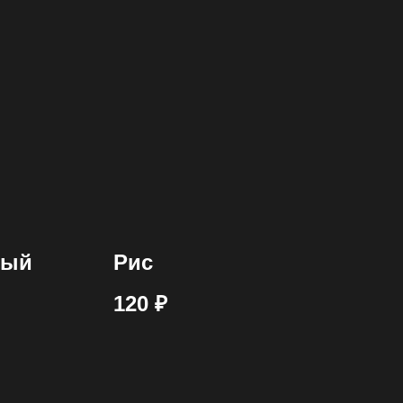
ный
Рис
120
₽